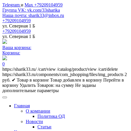
Telegram
и
Max +79209104959
Группа VK: vk.com/33sharika
Наша почта: sharik33@inbox.ru
+79209104959
ул. Северная 1 Б
+79209104959
ул. Северная 1 Б
Ваша корзина:
Корзина:
0
https://sharik33.ru/
/cart/view
/catalog/product/view
/cart/delete
https://sharik33.ru/components/com_jshopping/files/img_products
2
руб.
✔ Товар в корзине
Товар добавлен в корзину
Перейти в
корзину
Удалить
Товаров:
на сумму
Не заданы
дополнительные параметры
Главная
О компании
Политика ОД
Новости
Статьи