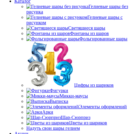
Каталог
Гелиевые шары без
рисунка
Гелиевые шары с
рисунком
Светящиеся шары
Фонтаны из шаров
Фольгированные шары
Цифры из шариков
Фигурки
Микки-маусы
Выписка
Элементы оформлений
Арки
Шар-Сюрприз
Цветы из шариков
Надуть свои шары гелием
Акции