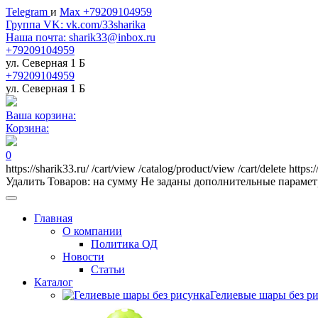
Telegram
и
Max +79209104959
Группа VK: vk.com/33sharika
Наша почта: sharik33@inbox.ru
+79209104959
ул. Северная 1 Б
+79209104959
ул. Северная 1 Б
Ваша корзина:
Корзина:
0
https://sharik33.ru/
/cart/view
/catalog/product/view
/cart/delete
https:
Удалить
Товаров:
на сумму
Не заданы дополнительные параме
Главная
О компании
Политика ОД
Новости
Статьи
Каталог
Гелиевые шары без р