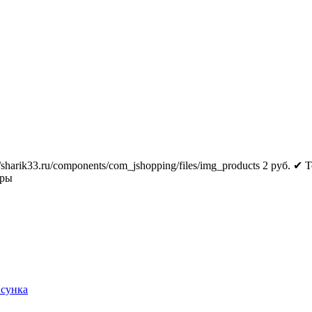
//sharik33.ru/components/com_jshopping/files/img_products
2
руб.
✔ Т
тры
исунка