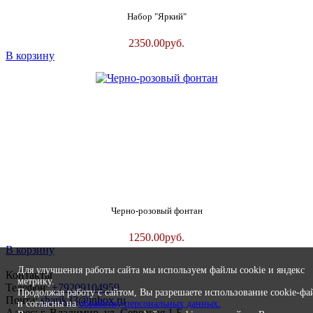
Набор "Яркий"
2350.00
руб.
В корзину
Черно-розовый фонтан
1250.00
руб.
В корзину
Для улучшения работы сайта мы используем файлы cookie и яндекс
Контакты
метрику.
Телефон:
+79209104959
Продолжая работу с сайтом, Вы разрешаете использование cookie-фа
Почта:
sharik33@inbox.ru
и согласны на
обработку персональных данных.
Адрес: г. Владимир, ул. Северная 1 Б