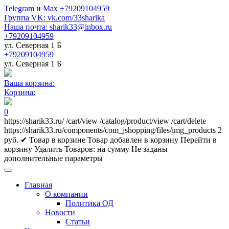
Telegram
и
Max +79209104959
Группа VK: vk.com/33sharika
Наша почта: sharik33@inbox.ru
+79209104959
ул. Северная 1 Б
+79209104959
ул. Северная 1 Б
Ваша корзина:
Корзина:
0
https://sharik33.ru/
/cart/view
/catalog/product/view
/cart/delete
https://sharik33.ru/components/com_jshopping/files/img_products
2
руб.
✔ Товар в корзине
Товар добавлен в корзину
Перейти в
корзину
Удалить
Товаров:
на сумму
Не заданы
дополнительные параметры
Главная
О компании
Политика ОД
Новости
Статьи