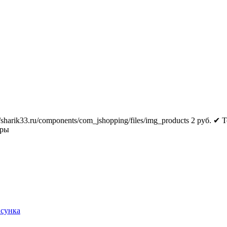
//sharik33.ru/components/com_jshopping/files/img_products
2
руб.
✔ Т
тры
исунка