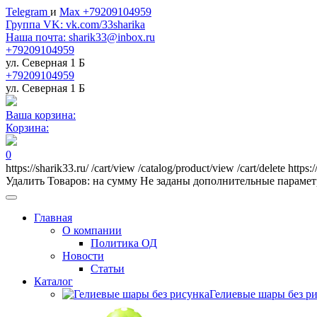
Telegram
и
Max +79209104959
Группа VK: vk.com/33sharika
Наша почта: sharik33@inbox.ru
+79209104959
ул. Северная 1 Б
+79209104959
ул. Северная 1 Б
Ваша корзина:
Корзина:
0
https://sharik33.ru/
/cart/view
/catalog/product/view
/cart/delete
https:
Удалить
Товаров:
на сумму
Не заданы дополнительные параме
Главная
О компании
Политика ОД
Новости
Статьи
Каталог
Гелиевые шары без р