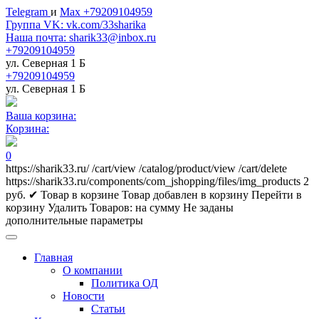
Telegram
и
Max +79209104959
Группа VK: vk.com/33sharika
Наша почта: sharik33@inbox.ru
+79209104959
ул. Северная 1 Б
+79209104959
ул. Северная 1 Б
Ваша корзина:
Корзина:
0
https://sharik33.ru/
/cart/view
/catalog/product/view
/cart/delete
https://sharik33.ru/components/com_jshopping/files/img_products
2
руб.
✔ Товар в корзине
Товар добавлен в корзину
Перейти в
корзину
Удалить
Товаров:
на сумму
Не заданы
дополнительные параметры
Главная
О компании
Политика ОД
Новости
Статьи