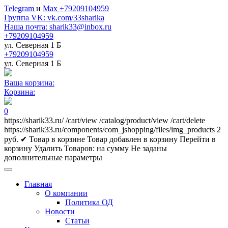
Telegram
и
Max +79209104959
Группа VK: vk.com/33sharika
Наша почта: sharik33@inbox.ru
+79209104959
ул. Северная 1 Б
+79209104959
ул. Северная 1 Б
Ваша корзина:
Корзина:
0
https://sharik33.ru/
/cart/view
/catalog/product/view
/cart/delete
https://sharik33.ru/components/com_jshopping/files/img_products
2
руб.
✔ Товар в корзине
Товар добавлен в корзину
Перейти в
корзину
Удалить
Товаров:
на сумму
Не заданы
дополнительные параметры
Главная
О компании
Политика ОД
Новости
Статьи