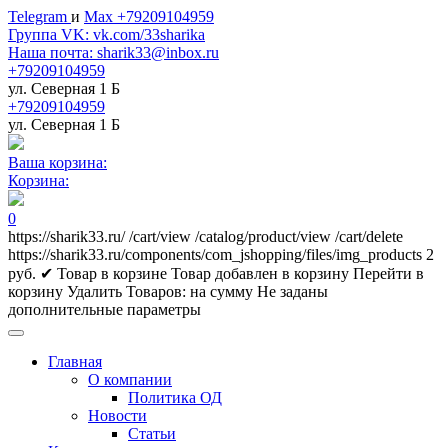
Telegram
и
Max +79209104959
Группа VK: vk.com/33sharika
Наша почта: sharik33@inbox.ru
+79209104959
ул. Северная 1 Б
+79209104959
ул. Северная 1 Б
Ваша корзина:
Корзина:
0
https://sharik33.ru/
/cart/view
/catalog/product/view
/cart/delete
https://sharik33.ru/components/com_jshopping/files/img_products
2
руб.
✔ Товар в корзине
Товар добавлен в корзину
Перейти в
корзину
Удалить
Товаров:
на сумму
Не заданы
дополнительные параметры
Главная
О компании
Политика ОД
Новости
Статьи