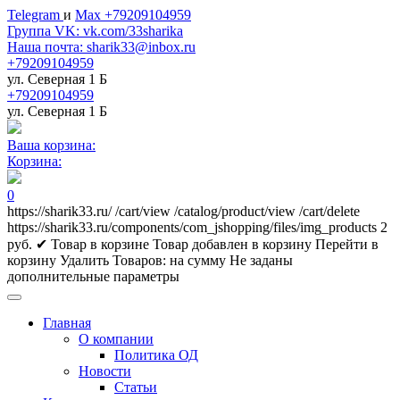
Telegram
и
Max +79209104959
Группа VK: vk.com/33sharika
Наша почта: sharik33@inbox.ru
+79209104959
ул. Северная 1 Б
+79209104959
ул. Северная 1 Б
Ваша корзина:
Корзина:
0
https://sharik33.ru/
/cart/view
/catalog/product/view
/cart/delete
https://sharik33.ru/components/com_jshopping/files/img_products
2
руб.
✔ Товар в корзине
Товар добавлен в корзину
Перейти в
корзину
Удалить
Товаров:
на сумму
Не заданы
дополнительные параметры
Главная
О компании
Политика ОД
Новости
Статьи