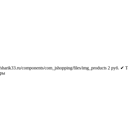
//sharik33.ru/components/com_jshopping/files/img_products
2
руб.
✔ Т
тры