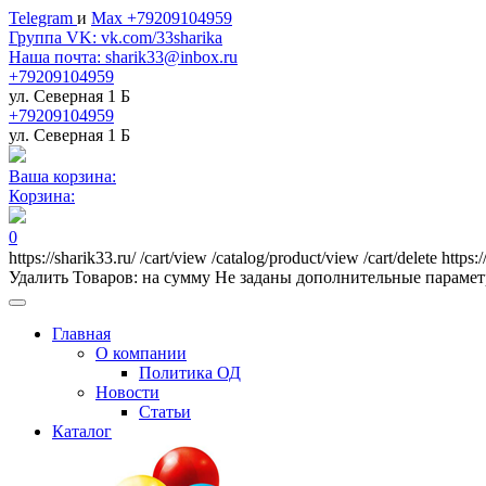
Telegram
и
Max +79209104959
Группа VK: vk.com/33sharika
Наша почта: sharik33@inbox.ru
+79209104959
ул. Северная 1 Б
+79209104959
ул. Северная 1 Б
Ваша корзина:
Корзина:
0
https://sharik33.ru/
/cart/view
/catalog/product/view
/cart/delete
https:
Удалить
Товаров:
на сумму
Не заданы дополнительные параме
Главная
О компании
Политика ОД
Новости
Статьи
Каталог