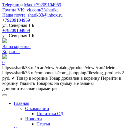
Telegram
и
Max +79209104959
Группа VK: vk.com/33sharika
Наша почта: sharik33@inbox.ru
+79209104959
ул. Северная 1 Б
+79209104959
ул. Северная 1 Б
Ваша корзина:
Корзина:
0
https://sharik33.ru/
/cart/view
/catalog/product/view
/cart/delete
https://sharik33.ru/components/com_jshopping/files/img_products
2
руб.
✔ Товар в корзине
Товар добавлен в корзину
Перейти в
корзину
Удалить
Товаров:
на сумму
Не заданы
дополнительные параметры
Главная
О компании
Политика ОД
Новости
Статьи