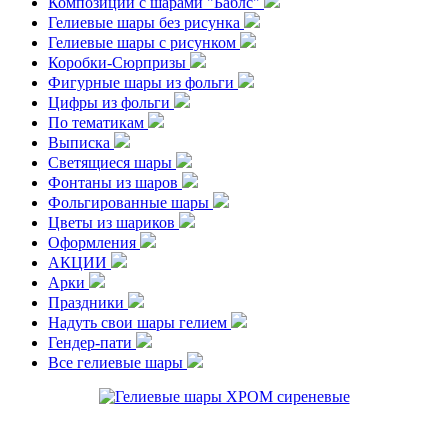
Композиции с шарами "Баблс"
Гелиевые шары без рисунка
Гелиевые шары с рисунком
Коробки-Сюрпризы
Фигурные шары из фольги
Цифры из фольги
По тематикам
Выписка
Светящиеся шары
Фонтаны из шаров
Фольгированные шары
Цветы из шариков
Оформления
АКЦИИ
Арки
Праздники
Надуть свои шары гелием
Гендер-пати
Все гелиевые шары