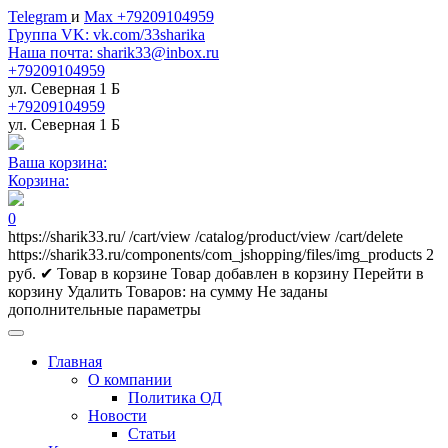
Telegram
и
Max +79209104959
Группа VK: vk.com/33sharika
Наша почта: sharik33@inbox.ru
+79209104959
ул. Северная 1 Б
+79209104959
ул. Северная 1 Б
Ваша корзина:
Корзина:
0
https://sharik33.ru/
/cart/view
/catalog/product/view
/cart/delete
https://sharik33.ru/components/com_jshopping/files/img_products
2
руб.
✔ Товар в корзине
Товар добавлен в корзину
Перейти в
корзину
Удалить
Товаров:
на сумму
Не заданы
дополнительные параметры
Главная
О компании
Политика ОД
Новости
Статьи