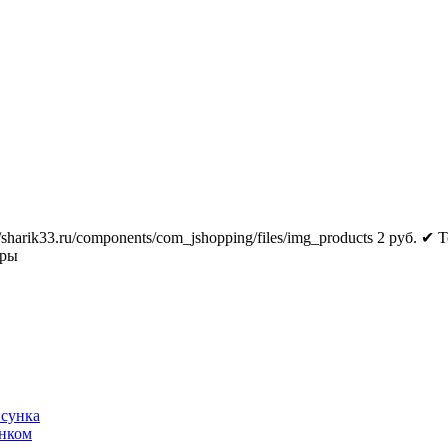
//sharik33.ru/components/com_jshopping/files/img_products
2
руб.
✔ Т
тры
исунка
унком