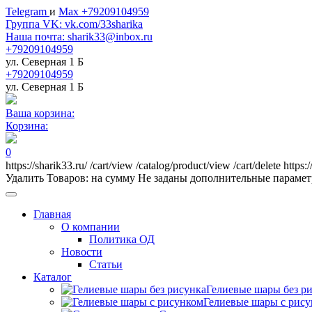
Telegram
и
Max +79209104959
Группа VK: vk.com/33sharika
Наша почта: sharik33@inbox.ru
+79209104959
ул. Северная 1 Б
+79209104959
ул. Северная 1 Б
Ваша корзина:
Корзина:
0
https://sharik33.ru/
/cart/view
/catalog/product/view
/cart/delete
https:
Удалить
Товаров:
на сумму
Не заданы дополнительные параме
Главная
О компании
Политика ОД
Новости
Статьи
Каталог
Гелиевые шары без р
Гелиевые шары с рис