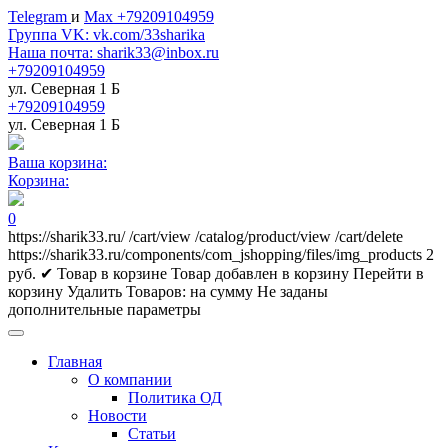
Telegram
и
Max +79209104959
Группа VK: vk.com/33sharika
Наша почта: sharik33@inbox.ru
+79209104959
ул. Северная 1 Б
+79209104959
ул. Северная 1 Б
Ваша корзина:
Корзина:
0
https://sharik33.ru/
/cart/view
/catalog/product/view
/cart/delete
https://sharik33.ru/components/com_jshopping/files/img_products
2
руб.
✔ Товар в корзине
Товар добавлен в корзину
Перейти в
корзину
Удалить
Товаров:
на сумму
Не заданы
дополнительные параметры
Главная
О компании
Политика ОД
Новости
Статьи