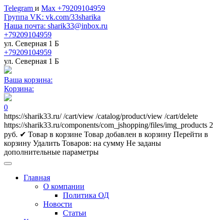
Telegram
и
Max +79209104959
Группа VK: vk.com/33sharika
Наша почта: sharik33@inbox.ru
+79209104959
ул. Северная 1 Б
+79209104959
ул. Северная 1 Б
Ваша корзина:
Корзина:
0
https://sharik33.ru/
/cart/view
/catalog/product/view
/cart/delete
https://sharik33.ru/components/com_jshopping/files/img_products
2
руб.
✔ Товар в корзине
Товар добавлен в корзину
Перейти в
корзину
Удалить
Товаров:
на сумму
Не заданы
дополнительные параметры
Главная
О компании
Политика ОД
Новости
Статьи