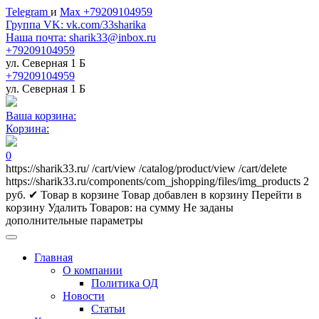
Telegram
и
Max +79209104959
Группа VK: vk.com/33sharika
Наша почта: sharik33@inbox.ru
+79209104959
ул. Северная 1 Б
+79209104959
ул. Северная 1 Б
Ваша корзина:
Корзина:
0
https://sharik33.ru/
/cart/view
/catalog/product/view
/cart/delete
https://sharik33.ru/components/com_jshopping/files/img_products
2
руб.
✔ Товар в корзине
Товар добавлен в корзину
Перейти в
корзину
Удалить
Товаров:
на сумму
Не заданы
дополнительные параметры
Главная
О компании
Политика ОД
Новости
Статьи