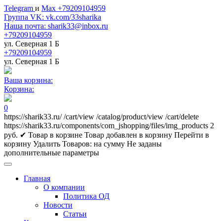
Telegram
и
Max +79209104959
Группа VK: vk.com/33sharika
Наша почта: sharik33@inbox.ru
+79209104959
ул. Северная 1 Б
+79209104959
ул. Северная 1 Б
Ваша корзина:
Корзина:
0
https://sharik33.ru/
/cart/view
/catalog/product/view
/cart/delete
https://sharik33.ru/components/com_jshopping/files/img_products
2
руб.
✔ Товар в корзине
Товар добавлен в корзину
Перейти в
корзину
Удалить
Товаров:
на сумму
Не заданы
дополнительные параметры
Главная
О компании
Политика ОД
Новости
Статьи