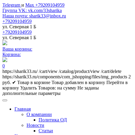
Telegram
и
Max +79209104959
Группа VK: vk.com/33sharika
Наша почта: sharik33@inbox.ru
+79209104959
ул. Северная 1 Б
+79209104959
ул. Северная 1 Б
Ваша корзина:
Корзина:
0
https://sharik33.ru/
/cart/view
/catalog/product/view
/cart/delete
https://sharik33.ru/components/com_jshopping/files/img_products
2
руб.
✔ Товар в корзине
Товар добавлен в корзину
Перейти в
корзину
Удалить
Товаров:
на сумму
Не заданы
дополнительные параметры
Главная
О компании
Политика ОД
Новости
Статьи