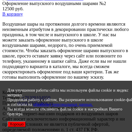
Оформление выпускного воздушными шарами №2
12500
руб.
В корзину
Воздушные шары на протяжении долгого времени являются
неизменным атрибутом в декорировании практически любого
праздника, в том числе и выпускного в школе. У нас вы
можете заказать оформление выпускного в школе
воздушными шарами, недорого, по очень приемлемой
стоимости. Чтобы заказать оформление шарами выпускного в
школе, просто оставьте заявку через сайт или позвоните по
телефону, указанному в шапке сайта. Даже если вы не нашли
подходящего варианта в каталоге, мы всегда сможем
скорректировать оформление под ваши критерии. Так же
готовы выполнить оформление по вашему эскизу.
Для улучшения работы сайта мы используем файлы cookie и яндекс
Контакты
метрику.
Телефон:
+79209104959
Продолжая работу с сайтом, Вы разрешаете использование cookie-фа
Почта:
sharik33@inbox.ru
и согласны на
обработку персональных данных.
Адрес: г. Владимир, ул. Северная 1 Б
Вы всегда можете отключить файлы cookie в настройках Вашего
© 2026 Интернет-магазин подарков из воздушных шаров
браузера.
Сайт носит исключительно информационный характер и ни
при каких условиях не является публичной офертой,
Хорошо
определяемой положениями п. 1 ст. 437 ГК РФ.