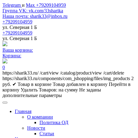
Telegram
и
Max +79209104959
Группа VK: vk.com/33sharika
Наша почта: sharik33@inbox.ru
+79209104959
ул. Северная 1 Б
+79209104959
ул. Северная 1 Б
Ваша корзина:
Корзина:
0
https://sharik33.ru/
/cart/view
/catalog/product/view
/cart/delete
https://sharik33.ru/components/com_jshopping/files/img_products
2
руб.
✔ Товар в корзине
Товар добавлен в корзину
Перейти в
корзину
Удалить
Товаров:
на сумму
Не заданы
дополнительные параметры
Главная
О компании
Политика ОД
Новости
Статьи