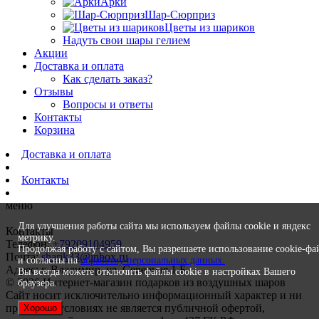
Арки
Шар-Сюрприз
Цветы из шариков
Надуть свои шары гелием
Акции
Доставка и оплата
Как сделать заказ?
Отзывы
Вопросы и ответы
Контакты
Корзина
Доставка и оплата
Контакты
меню
Для улучшения работы сайта мы используем файлы cookie и яндекс
Контакты
метрику.
Телефон:
+79209104959
Продолжая работу с сайтом, Вы разрешаете использование cookie-фа
Почта:
sharik33@inbox.ru
и согласны на
обработку персональных данных.
Адрес: г. Владимир, ул. Северная 1 Б
Вы всегда можете отключить файлы cookie в настройках Вашего
© 2026 Интернет-магазин подарков из воздушных шаров
браузера.
Сайт носит исключительно информационный характер и ни
при каких условиях не является публичной офертой,
Хорошо