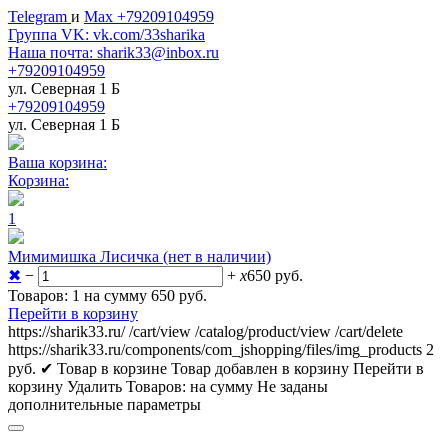
Telegram
и
Max +79209104959
Группа VK: vk.com/33sharika
Наша почта: sharik33@inbox.ru
+79209104959
ул. Северная 1 Б
+79209104959
ул. Северная 1 Б
Ваша корзина:
Корзина:
1
Мимимишка Лисичка (нет в наличии)
✖
−
+
x
650
руб.
Товаров: 1 на сумму 650
руб.
Перейти в корзину
https://sharik33.ru/
/cart/view
/catalog/product/view
/cart/delete
https://sharik33.ru/components/com_jshopping/files/img_products
2
руб.
✔ Товар в корзине
Товар добавлен в корзину
Перейти в
корзину
Удалить
Товаров:
на сумму
Не заданы
дополнительные параметры