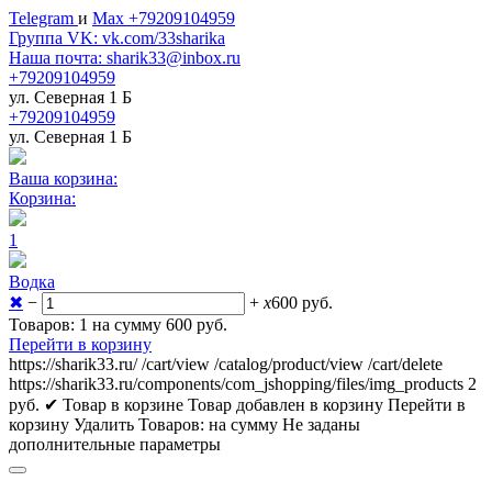
Telegram
и
Max +79209104959
Группа VK: vk.com/33sharika
Наша почта: sharik33@inbox.ru
+79209104959
ул. Северная 1 Б
+79209104959
ул. Северная 1 Б
Ваша корзина:
Корзина:
1
Водка
✖
−
+
x
600
руб.
Товаров: 1 на сумму 600
руб.
Перейти в корзину
https://sharik33.ru/
/cart/view
/catalog/product/view
/cart/delete
https://sharik33.ru/components/com_jshopping/files/img_products
2
руб.
✔ Товар в корзине
Товар добавлен в корзину
Перейти в
корзину
Удалить
Товаров:
на сумму
Не заданы
дополнительные параметры