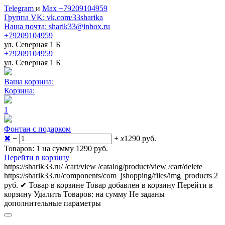
Telegram
и
Max +79209104959
Группа VK: vk.com/33sharika
Наша почта: sharik33@inbox.ru
+79209104959
ул. Северная 1 Б
+79209104959
ул. Северная 1 Б
Ваша корзина:
Корзина:
1
Фонтан с подарком
✖
−
+
x
1290
руб.
Товаров: 1 на сумму 1290
руб.
Перейти в корзину
https://sharik33.ru/
/cart/view
/catalog/product/view
/cart/delete
https://sharik33.ru/components/com_jshopping/files/img_products
2
руб.
✔ Товар в корзине
Товар добавлен в корзину
Перейти в
корзину
Удалить
Товаров:
на сумму
Не заданы
дополнительные параметры