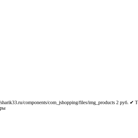
//sharik33.ru/components/com_jshopping/files/img_products
2
руб.
✔ Т
тры