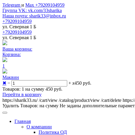
Telegram
и
Max +79209104959
Группа VK: vk.com/33sharika
Наша почта: sharik33@inbox.ru
+79209104959
ул. Северная 1 Б
+79209104959
ул. Северная 1 Б
Ваша корзина:
Корзина:
1
Маквин
✖
−
+
x
450
руб.
Товаров: 1 на сумму 450
руб.
Перейти в корзину
https://sharik33.ru/
/cart/view
/catalog/product/view
/cart/delete
https:
Удалить
Товаров:
на сумму
Не заданы дополнительные параме
Главная
О компании
Политика ОД