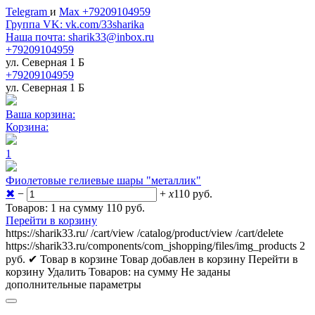
Telegram
и
Max +79209104959
Группа VK: vk.com/33sharika
Наша почта: sharik33@inbox.ru
+79209104959
ул. Северная 1 Б
+79209104959
ул. Северная 1 Б
Ваша корзина:
Корзина:
1
Фиолетовые гелиевые шары "металлик"
✖
−
+
x
110
руб.
Товаров: 1 на сумму 110
руб.
Перейти в корзину
https://sharik33.ru/
/cart/view
/catalog/product/view
/cart/delete
https://sharik33.ru/components/com_jshopping/files/img_products
2
руб.
✔ Товар в корзине
Товар добавлен в корзину
Перейти в
корзину
Удалить
Товаров:
на сумму
Не заданы
дополнительные параметры