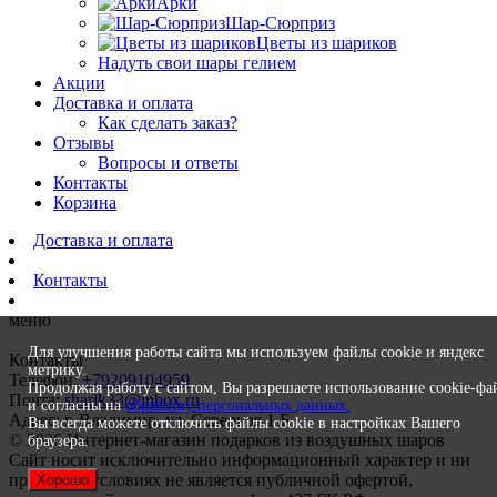
Арки
Шар-Сюрприз
Цветы из шариков
Надуть свои шары гелием
Акции
Доставка и оплата
Как сделать заказ?
Отзывы
Вопросы и ответы
Контакты
Корзина
Доставка и оплата
Контакты
меню
Для улучшения работы сайта мы используем файлы cookie и яндекс
Контакты
метрику.
Телефон:
+79209104959
Продолжая работу с сайтом, Вы разрешаете использование cookie-фа
Почта:
sharik33@inbox.ru
и согласны на
обработку персональных данных.
Адрес: г. Владимир, ул. Северная 1 Б
Вы всегда можете отключить файлы cookie в настройках Вашего
© 2026 Интернет-магазин подарков из воздушных шаров
браузера.
Сайт носит исключительно информационный характер и ни
при каких условиях не является публичной офертой,
Хорошо