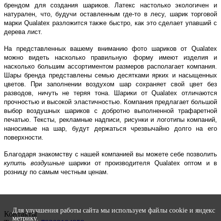
брендом для создания шариков. Латекс настолько экологичен и
натурален, что, будучи оставленным где-то в лесу, шарик торговой
марки Qualatex разложится также быстро, как это сделает упавший с
дерева лист.
На представленных вашему вниманию фото шариков от Qualatex
можно видеть насколько правильную форму имеют изделия и
насколько большим ассортиментом размеров располагает компания.
Шары бренда представлены семью десятками ярких и насыщенных
цветов. При заполнении воздухом шар сохраняет свой цвет без
разводов, ничуть не теряя тона. Шарики от Qualatex отличаются
прочностью и высокой эластичностью. Компания предлагает большой
выбор воздушных шариков с добротно выполненной трафаретной
печатью. Тексты, рекламные надписи, рисунки и логотипы компаний,
наносимые на шар, будут держаться чрезвычайно долго на его
поверхности.
Благодаря знакомству с нашей компанией вы можете себе позволить
купить воздушные
шарики от производителя Qualatex оптом и в
розницу по самым честным ценам.
Для улучшения работы сайта мы используем файлы cookie и яндекс
Контакты
метрику.