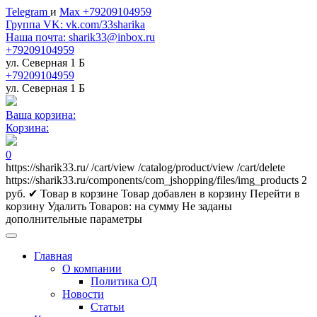
Telegram
и
Max +79209104959
Группа VK: vk.com/33sharika
Наша почта: sharik33@inbox.ru
+79209104959
ул. Северная 1 Б
+79209104959
ул. Северная 1 Б
Ваша корзина:
Корзина:
0
https://sharik33.ru/
/cart/view
/catalog/product/view
/cart/delete
https://sharik33.ru/components/com_jshopping/files/img_products
2
руб.
✔ Товар в корзине
Товар добавлен в корзину
Перейти в
корзину
Удалить
Товаров:
на сумму
Не заданы
дополнительные параметры
Главная
О компании
Политика ОД
Новости
Статьи