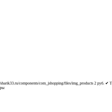
//sharik33.ru/components/com_jshopping/files/img_products
2
руб.
✔ Т
тры