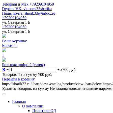
Telegram
и
Max +79209104959
Группа VK: vk.com/33sharika
Наша почта: sharik33@inbox.ru
+79209104959
ул. Северная 1 Б
+79209104959
ул. Северная 1 Б
Ваша корзина:
Корзина:
1
Большая цифра 2 (синяя)
✖
−
+
x
700
руб.
Товаров: 1 на сумму 700
руб.
Перейти в корзину
https://sharik33.ru/
/cart/view
/catalog/product/view
/cart/delete
https:
Удалить
Товаров:
на сумму
Не заданы дополнительные параме
Главная
О компании
Политика ОД