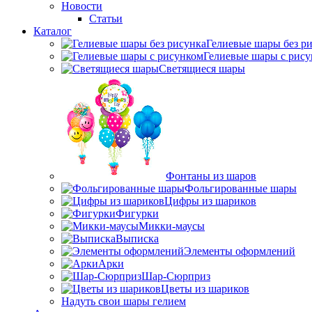
Новости
Статьи
Каталог
Гелиевые шары без р
Гелиевые шары с рис
Светящиеся шары
Фонтаны из шаров
Фольгированные шары
Цифры из шариков
Фигурки
Микки-маусы
Выписка
Элементы оформлений
Арки
Шар-Сюрприз
Цветы из шариков
Надуть свои шары гелием