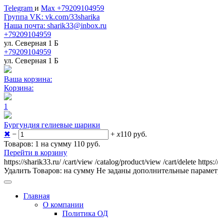
Telegram
и
Max +79209104959
Группа VK: vk.com/33sharika
Наша почта: sharik33@inbox.ru
+79209104959
ул. Северная 1 Б
+79209104959
ул. Северная 1 Б
Ваша корзина:
Корзина:
1
Бургундия гелиевые шарики
✖
−
+
x
110
руб.
Товаров: 1 на сумму 110
руб.
Перейти в корзину
https://sharik33.ru/
/cart/view
/catalog/product/view
/cart/delete
https:
Удалить
Товаров:
на сумму
Не заданы дополнительные параме
Главная
О компании
Политика ОД