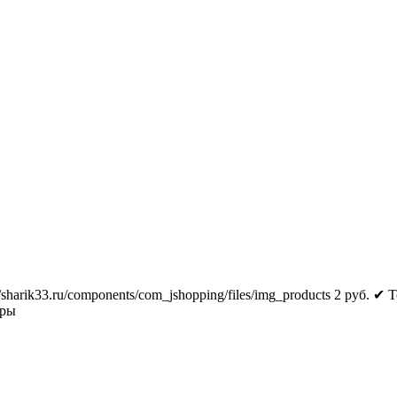
//sharik33.ru/components/com_jshopping/files/img_products
2
руб.
✔ Т
тры