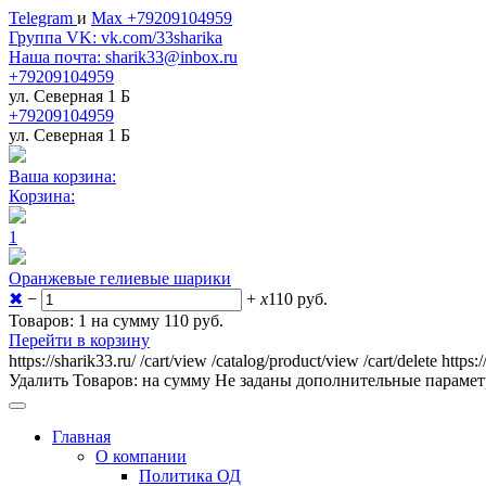
Telegram
и
Max +79209104959
Группа VK: vk.com/33sharika
Наша почта: sharik33@inbox.ru
+79209104959
ул. Северная 1 Б
+79209104959
ул. Северная 1 Б
Ваша корзина:
Корзина:
1
Оранжевые гелиевые шарики
✖
−
+
x
110
руб.
Товаров: 1 на сумму 110
руб.
Перейти в корзину
https://sharik33.ru/
/cart/view
/catalog/product/view
/cart/delete
https:
Удалить
Товаров:
на сумму
Не заданы дополнительные параме
Главная
О компании
Политика ОД