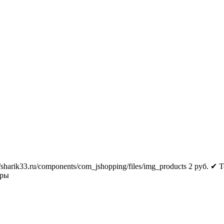
//sharik33.ru/components/com_jshopping/files/img_products
2
руб.
✔ Т
тры