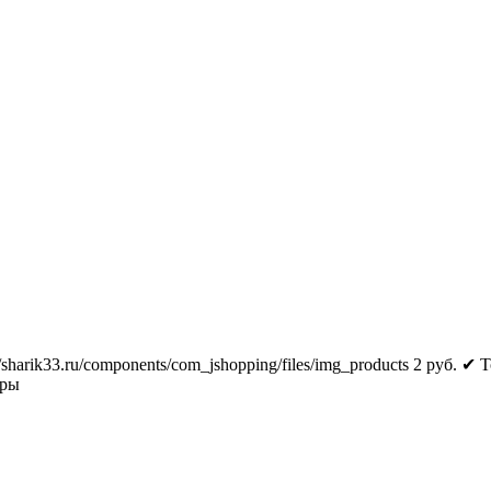
//sharik33.ru/components/com_jshopping/files/img_products
2
руб.
✔ Т
тры