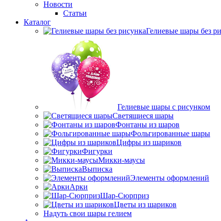
Новости
Статьи
Каталог
Гелиевые шары без р
Гелиевые шары с рисунком
Светящиеся шары
Фонтаны из шаров
Фольгированные шары
Цифры из шариков
Фигурки
Микки-маусы
Выписка
Элементы оформлений
Арки
Шар-Сюрприз
Цветы из шариков
Надуть свои шары гелием