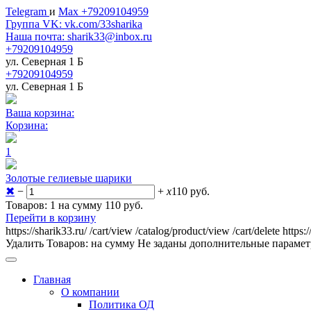
Telegram
и
Max +79209104959
Группа VK: vk.com/33sharika
Наша почта: sharik33@inbox.ru
+79209104959
ул. Северная 1 Б
+79209104959
ул. Северная 1 Б
Ваша корзина:
Корзина:
1
Золотые гелиевые шарики
✖
−
+
x
110
руб.
Товаров: 1 на сумму 110
руб.
Перейти в корзину
https://sharik33.ru/
/cart/view
/catalog/product/view
/cart/delete
https:
Удалить
Товаров:
на сумму
Не заданы дополнительные параме
Главная
О компании
Политика ОД