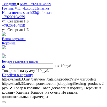
Telegram
и
Max +79209104959
Группа VK: vk.com/33sharika
Наша почта: sharik33@inbox.ru
+79209104959
ул. Северная 1 Б
+79209104959
ул. Северная 1 Б
Ваша корзина:
Корзина:
1
Белые гелиевые шары
✖
−
+
x
110
руб.
Товаров: 1 на сумму 110
руб.
Перейти в корзину
https://sharik33.ru/
/cart/view
/catalog/product/view
/cart/delete
https://sharik33.ru/components/com_jshopping/files/img_products
2
руб.
✔ Товар в корзине
Товар добавлен в корзину
Перейти в
корзину
Удалить
Товаров:
на сумму
Не заданы
дополнительные параметры