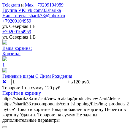
Telegram
и
Max +79209104959
Группа VK: vk.com/33sharika
Наша почта: sharik33@inbox.ru
+79209104959
ул. Северная 1 Б
+79209104959
ул. Северная 1 Б
Ваша корзина:
Корзина:
1
Гелиевые шары С Днем Рождения
✖
−
+
x
120
руб.
Товаров: 1 на сумму 120
руб.
Перейти в корзину
https://sharik33.ru/
/cart/view
/catalog/product/view
/cart/delete
https://sharik33.ru/components/com_jshopping/files/img_products
2
руб.
✔ Товар в корзине
Товар добавлен в корзину
Перейти в
корзину
Удалить
Товаров:
на сумму
Не заданы
дополнительные параметры