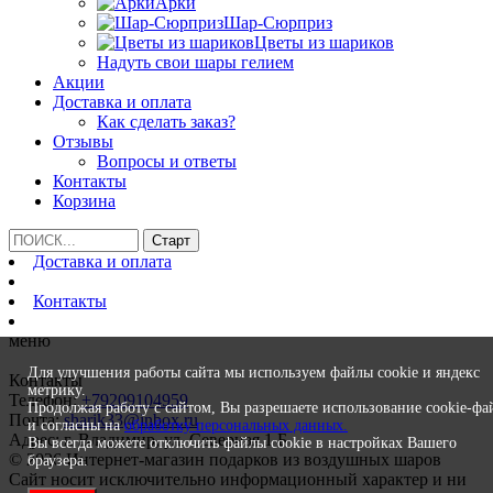
Арки
Шар-Сюрприз
Цветы из шариков
Надуть свои шары гелием
Акции
Доставка и оплата
Как сделать заказ?
Отзывы
Вопросы и ответы
Контакты
Корзина
Доставка и оплата
Контакты
меню
Для улучшения работы сайта мы используем файлы cookie и яндекс
Контакты
метрику.
Телефон:
+79209104959
Продолжая работу с сайтом, Вы разрешаете использование cookie-фа
Почта:
sharik33@inbox.ru
и согласны на
обработку персональных данных.
Адрес: г. Владимир, ул. Северная 1 Б
Вы всегда можете отключить файлы cookie в настройках Вашего
© 2026 Интернет-магазин подарков из воздушных шаров
браузера.
Сайт носит исключительно информационный характер и ни