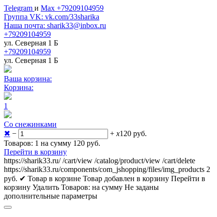
Telegram
и
Max +79209104959
Группа VK: vk.com/33sharika
Наша почта: sharik33@inbox.ru
+79209104959
ул. Северная 1 Б
+79209104959
ул. Северная 1 Б
Ваша корзина:
Корзина:
1
Со снежинками
✖
−
+
x
120
руб.
Товаров: 1 на сумму 120
руб.
Перейти в корзину
https://sharik33.ru/
/cart/view
/catalog/product/view
/cart/delete
https://sharik33.ru/components/com_jshopping/files/img_products
2
руб.
✔ Товар в корзине
Товар добавлен в корзину
Перейти в
корзину
Удалить
Товаров:
на сумму
Не заданы
дополнительные параметры