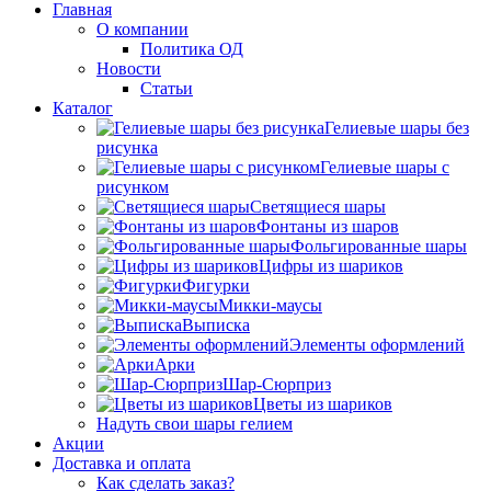
Главная
О компании
Политика ОД
Новости
Статьи
Каталог
Гелиевые шары без
рисунка
Гелиевые шары с
рисунком
Светящиеся шары
Фонтаны из шаров
Фольгированные шары
Цифры из шариков
Фигурки
Микки-маусы
Выписка
Элементы оформлений
Арки
Шар-Сюрприз
Цветы из шариков
Надуть свои шары гелием
Акции
Доставка и оплата
Как сделать заказ?