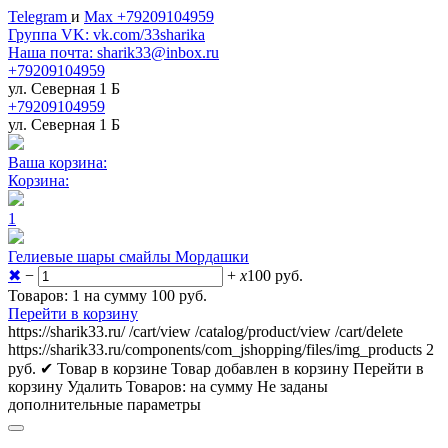
Telegram
и
Max +79209104959
Группа VK: vk.com/33sharika
Наша почта: sharik33@inbox.ru
+79209104959
ул. Северная 1 Б
+79209104959
ул. Северная 1 Б
Ваша корзина:
Корзина:
1
Гелиевые шары смайлы Мордашки
✖
−
+
x
100
руб.
Товаров: 1 на сумму 100
руб.
Перейти в корзину
https://sharik33.ru/
/cart/view
/catalog/product/view
/cart/delete
https://sharik33.ru/components/com_jshopping/files/img_products
2
руб.
✔ Товар в корзине
Товар добавлен в корзину
Перейти в
корзину
Удалить
Товаров:
на сумму
Не заданы
дополнительные параметры