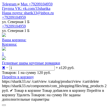
Telegram
и
Max +79209104959
Группа VK: vk.com/33sharika
Наша почта: sharik33@inbox.ru
+79209104959
ул. Северная 1 Б
+79209104959
ул. Северная 1 Б
Ваша корзина:
Корзина:
1
Гелиевые шары крупные ромашки
✖
−
+
x
120
руб.
Товаров: 1 на сумму 120
руб.
Перейти в корзину
https://sharik33.ru/
/cart/view
/catalog/product/view
/cart/delete
https://sharik33.ru/components/com_jshopping/files/img_products
2
руб.
✔ Товар в корзине
Товар добавлен в корзину
Перейти в
корзину
Удалить
Товаров:
на сумму
Не заданы
дополнительные параметры