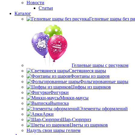
Новости
Статьи
Каталог
Гелиевые шары без р
Гелиевые шары с рисунком
Светящиеся шары
Фонтаны из шаров
Фольгированные шары
Цифры из шариков
Фигурки
Микки-маусы
Выписка
Элементы оформлений
Арки
Шар-Сюрприз
Цветы из шариков
Надуть свои шары гелием