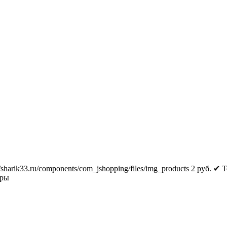
//sharik33.ru/components/com_jshopping/files/img_products
2
руб.
✔ Т
тры