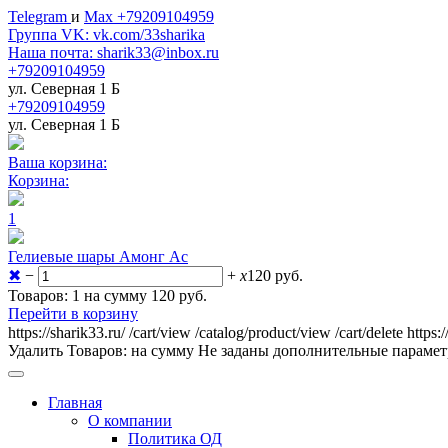
Telegram
и
Max +79209104959
Группа VK: vk.com/33sharika
Наша почта: sharik33@inbox.ru
+79209104959
ул. Северная 1 Б
+79209104959
ул. Северная 1 Б
Ваша корзина:
Корзина:
1
Гелиевые шары Амонг Ас
✖
−
+
x
120
руб.
Товаров: 1 на сумму 120
руб.
Перейти в корзину
https://sharik33.ru/
/cart/view
/catalog/product/view
/cart/delete
https:
Удалить
Товаров:
на сумму
Не заданы дополнительные параме
Главная
О компании
Политика ОД