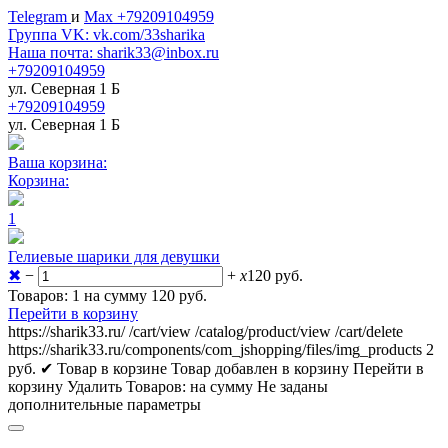
Telegram
и
Max +79209104959
Группа VK: vk.com/33sharika
Наша почта: sharik33@inbox.ru
+79209104959
ул. Северная 1 Б
+79209104959
ул. Северная 1 Б
Ваша корзина:
Корзина:
1
Гелиевые шарики для девушки
✖
−
+
x
120
руб.
Товаров: 1 на сумму 120
руб.
Перейти в корзину
https://sharik33.ru/
/cart/view
/catalog/product/view
/cart/delete
https://sharik33.ru/components/com_jshopping/files/img_products
2
руб.
✔ Товар в корзине
Товар добавлен в корзину
Перейти в
корзину
Удалить
Товаров:
на сумму
Не заданы
дополнительные параметры