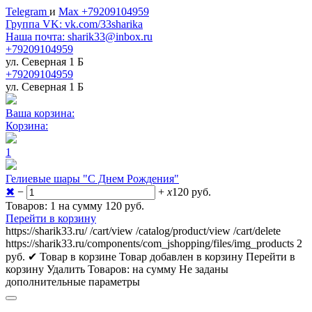
Telegram
и
Max +79209104959
Группа VK: vk.com/33sharika
Наша почта: sharik33@inbox.ru
+79209104959
ул. Северная 1 Б
+79209104959
ул. Северная 1 Б
Ваша корзина:
Корзина:
1
Гелиевые шары "С Днем Рождения"
✖
−
+
x
120
руб.
Товаров: 1 на сумму 120
руб.
Перейти в корзину
https://sharik33.ru/
/cart/view
/catalog/product/view
/cart/delete
https://sharik33.ru/components/com_jshopping/files/img_products
2
руб.
✔ Товар в корзине
Товар добавлен в корзину
Перейти в
корзину
Удалить
Товаров:
на сумму
Не заданы
дополнительные параметры