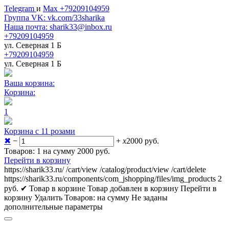
Telegram
и
Max +79209104959
Группа VK: vk.com/33sharika
Наша почта: sharik33@inbox.ru
+79209104959
ул. Северная 1 Б
+79209104959
ул. Северная 1 Б
Ваша корзина:
Корзина:
1
Корзина с 11 розами
✖
−
+
x
2000
руб.
Товаров: 1 на сумму 2000
руб.
Перейти в корзину
https://sharik33.ru/
/cart/view
/catalog/product/view
/cart/delete
https://sharik33.ru/components/com_jshopping/files/img_products
2
руб.
✔ Товар в корзине
Товар добавлен в корзину
Перейти в
корзину
Удалить
Товаров:
на сумму
Не заданы
дополнительные параметры