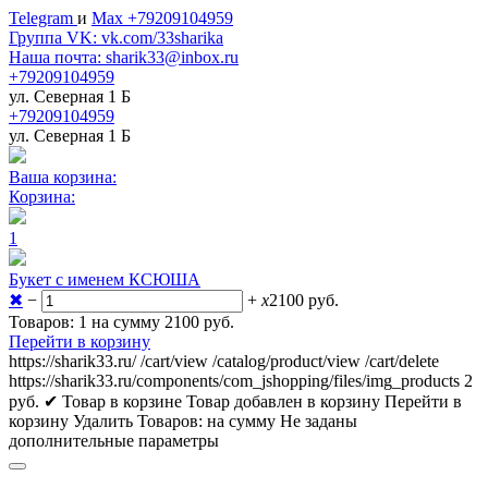
Telegram
и
Max +79209104959
Группа VK: vk.com/33sharika
Наша почта: sharik33@inbox.ru
+79209104959
ул. Северная 1 Б
+79209104959
ул. Северная 1 Б
Ваша корзина:
Корзина:
1
Букет с именем КСЮША
✖
−
+
x
2100
руб.
Товаров: 1 на сумму 2100
руб.
Перейти в корзину
https://sharik33.ru/
/cart/view
/catalog/product/view
/cart/delete
https://sharik33.ru/components/com_jshopping/files/img_products
2
руб.
✔ Товар в корзине
Товар добавлен в корзину
Перейти в
корзину
Удалить
Товаров:
на сумму
Не заданы
дополнительные параметры