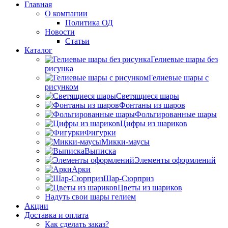
Главная
О компании
Политика ОД
Новости
Статьи
Каталог
Гелиевые шары без
рисунка
Гелиевые шары с
рисунком
Светящиеся шары
Фонтаны из шаров
Фольгированные шары
Цифры из шариков
Фигурки
Микки-маусы
Выписка
Элементы оформлений
Арки
Шар-Сюрприз
Цветы из шариков
Надуть свои шары гелием
Акции
Доставка и оплата
Как сделать заказ?