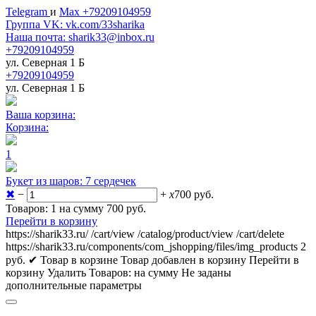
Telegram
и
Max +79209104959
Группа VK: vk.com/33sharika
Наша почта: sharik33@inbox.ru
+79209104959
ул. Северная 1 Б
+79209104959
ул. Северная 1 Б
Ваша корзина:
Корзина:
1
Букет из шаров: 7 сердечек
✖
−
+
x
700
руб.
Товаров: 1 на сумму 700
руб.
Перейти в корзину
https://sharik33.ru/
/cart/view
/catalog/product/view
/cart/delete
https://sharik33.ru/components/com_jshopping/files/img_products
2
руб.
✔ Товар в корзине
Товар добавлен в корзину
Перейти в
корзину
Удалить
Товаров:
на сумму
Не заданы
дополнительные параметры