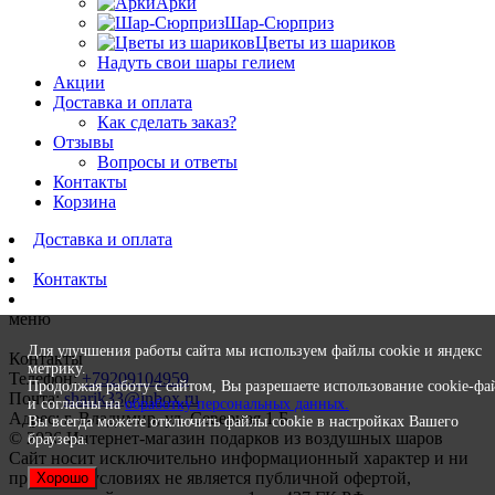
Арки
Шар-Сюрприз
Цветы из шариков
Надуть свои шары гелием
Акции
Доставка и оплата
Как сделать заказ?
Отзывы
Вопросы и ответы
Контакты
Корзина
Доставка и оплата
Контакты
меню
Для улучшения работы сайта мы используем файлы cookie и яндекс
Контакты
метрику.
Телефон:
+79209104959
Продолжая работу с сайтом, Вы разрешаете использование cookie-фа
Почта:
sharik33@inbox.ru
и согласны на
обработку персональных данных.
Адрес: г. Владимир, ул. Северная 1 Б
Вы всегда можете отключить файлы cookie в настройках Вашего
© 2026 Интернет-магазин подарков из воздушных шаров
браузера.
Сайт носит исключительно информационный характер и ни
при каких условиях не является публичной офертой,
Хорошо