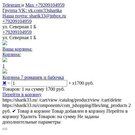
Telegram
и
Max +79209104959
Группа VK: vk.com/33sharika
Наша почта: sharik33@inbox.ru
+79209104959
ул. Северная 1 Б
+79209104959
ул. Северная 1 Б
Ваша корзина:
Корзина:
1
Корзина 7 ромашек и бабочка
✖
−
+
x
1700
руб.
Товаров: 1 на сумму 1700
руб.
Перейти в корзину
https://sharik33.ru/
/cart/view
/catalog/product/view
/cart/delete
https://sharik33.ru/components/com_jshopping/files/img_products
2
руб.
✔ Товар в корзине
Товар добавлен в корзину
Перейти в
корзину
Удалить
Товаров:
на сумму
Не заданы
дополнительные параметры