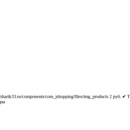
//sharik33.ru/components/com_jshopping/files/img_products
2
руб.
✔ Т
тры