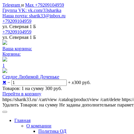
Telegram
и
Max +79209104959
Группа VK: vk.com/33sharika
Наша почта: sharik33@inbox.ru
+79209104959
ул. Северная 1 Б
+79209104959
ул. Северная 1 Б
Ваша корзина:
Корзина:
1
Сердце Любимой Доченьке
✖
−
+
x
300
руб.
Товаров: 1 на сумму 300
руб.
Перейти в корзину
https://sharik33.ru/
/cart/view
/catalog/product/view
/cart/delete
https:
Удалить
Товаров:
на сумму
Не заданы дополнительные параме
Главная
О компании
Политика ОД