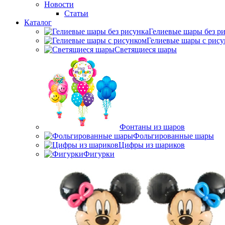
Новости
Статьи
Каталог
Гелиевые шары без р
Гелиевые шары с рис
Светящиеся шары
Фонтаны из шаров
Фольгированные шары
Цифры из шариков
Фигурки