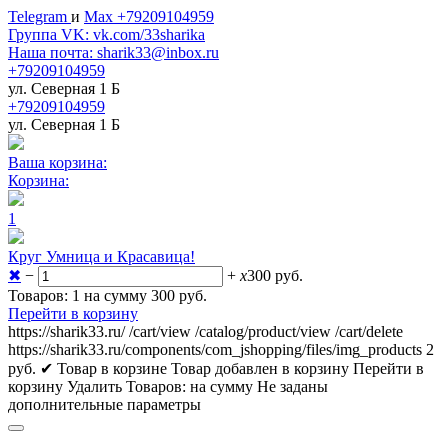
Telegram
и
Max +79209104959
Группа VK: vk.com/33sharika
Наша почта: sharik33@inbox.ru
+79209104959
ул. Северная 1 Б
+79209104959
ул. Северная 1 Б
Ваша корзина:
Корзина:
1
Круг Умница и Красавица!
✖
−
+
x
300
руб.
Товаров: 1 на сумму 300
руб.
Перейти в корзину
https://sharik33.ru/
/cart/view
/catalog/product/view
/cart/delete
https://sharik33.ru/components/com_jshopping/files/img_products
2
руб.
✔ Товар в корзине
Товар добавлен в корзину
Перейти в
корзину
Удалить
Товаров:
на сумму
Не заданы
дополнительные параметры