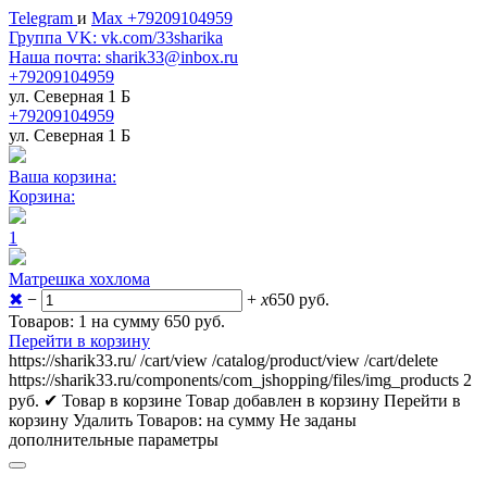
Telegram
и
Max +79209104959
Группа VK: vk.com/33sharika
Наша почта: sharik33@inbox.ru
+79209104959
ул. Северная 1 Б
+79209104959
ул. Северная 1 Б
Ваша корзина:
Корзина:
1
Матрешка хохлома
✖
−
+
x
650
руб.
Товаров: 1 на сумму 650
руб.
Перейти в корзину
https://sharik33.ru/
/cart/view
/catalog/product/view
/cart/delete
https://sharik33.ru/components/com_jshopping/files/img_products
2
руб.
✔ Товар в корзине
Товар добавлен в корзину
Перейти в
корзину
Удалить
Товаров:
на сумму
Не заданы
дополнительные параметры