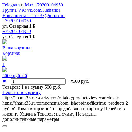
Telegram
и
Max +79209104959
Группа VK: vk.com/33sharika
Наша почта: sharik33@inbox.ru
+79209104959
ул. Северная 1 Б
+79209104959
ул. Северная 1 Б
Ваша корзина:
Корзина:
1
5000 рублей
✖
−
+
x
500
руб.
Товаров: 1 на сумму 500
руб.
Перейти в корзину
https://sharik33.ru/
/cart/view
/catalog/product/view
/cart/delete
https://sharik33.ru/components/com_jshopping/files/img_products
2
руб.
✔ Товар в корзине
Товар добавлен в корзину
Перейти в
корзину
Удалить
Товаров:
на сумму
Не заданы
дополнительные параметры