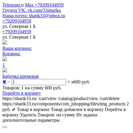
Telegram
и
Max +79209104959
Группа VK: vk.com/33sharika
Наша почта: sharik33@inbox.ru
+79209104959
ул. Северная 1 Б
+79209104959
ул. Северная 1 Б
Ваша корзина:
Корзина:
1
Бабочка кремовая
✖
−
+
x
600
руб.
Товаров: 1 на сумму 600
руб.
Перейти в корзину
https://sharik33.ru/
/cart/view
/catalog/product/view
/cart/delete
https://sharik33.ru/components/com_jshopping/files/img_products
2
руб.
✔ Товар в корзине
Товар добавлен в корзину
Перейти в
корзину
Удалить
Товаров:
на сумму
Не заданы
дополнительные параметры