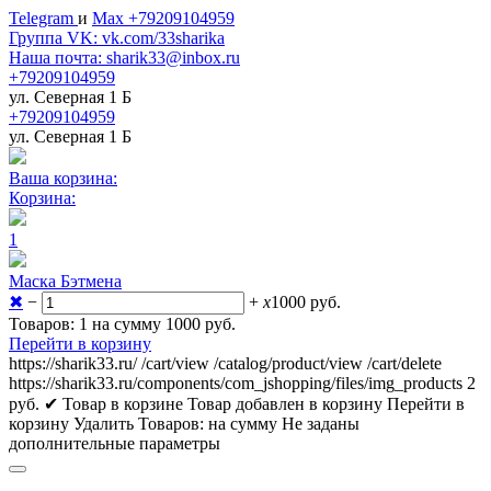
Telegram
и
Max +79209104959
Группа VK: vk.com/33sharika
Наша почта: sharik33@inbox.ru
+79209104959
ул. Северная 1 Б
+79209104959
ул. Северная 1 Б
Ваша корзина:
Корзина:
1
Маска Бэтмена
✖
−
+
x
1000
руб.
Товаров: 1 на сумму 1000
руб.
Перейти в корзину
https://sharik33.ru/
/cart/view
/catalog/product/view
/cart/delete
https://sharik33.ru/components/com_jshopping/files/img_products
2
руб.
✔ Товар в корзине
Товар добавлен в корзину
Перейти в
корзину
Удалить
Товаров:
на сумму
Не заданы
дополнительные параметры