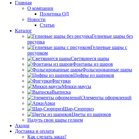
Главная
О компании
Политика ОД
Новости
Статьи
Каталог
Гелиевые шары без
рисунка
Гелиевые шары с
рисунком
Светящиеся шары
Фонтаны из шаров
Фольгированные шары
Цифры из шариков
Фигурки
Микки-маусы
Выписка
Элементы оформлений
Арки
Шар-Сюрприз
Цветы из шариков
Надуть свои шары гелием
Акции
Доставка и оплата
Как сделать заказ?