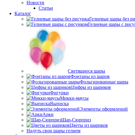
Новости
Статьи
Каталог
Гелиевые шары без р
Гелиевые шары с рис
Светящиеся шары
Фонтаны из шаров
Фольгированные шары
Цифры из шариков
Фигурки
Микки-маусы
Выписка
Элементы оформлений
Арки
Шар-Сюрприз
Цветы из шариков
Надуть свои шары гелием