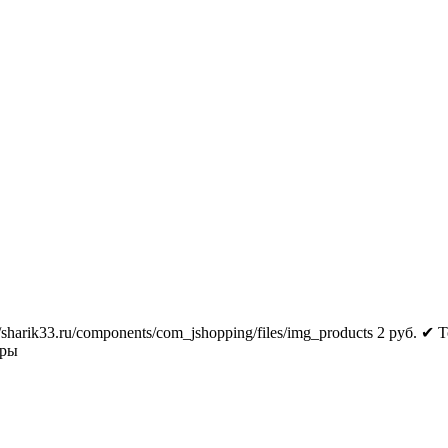
//sharik33.ru/components/com_jshopping/files/img_products
2
руб.
✔ Т
тры