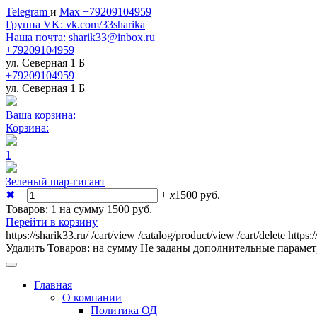
Telegram
и
Max +79209104959
Группа VK: vk.com/33sharika
Наша почта: sharik33@inbox.ru
+79209104959
ул. Северная 1 Б
+79209104959
ул. Северная 1 Б
Ваша корзина:
Корзина:
1
Зеленый шар-гигант
✖
−
+
x
1500
руб.
Товаров: 1 на сумму 1500
руб.
Перейти в корзину
https://sharik33.ru/
/cart/view
/catalog/product/view
/cart/delete
https:
Удалить
Товаров:
на сумму
Не заданы дополнительные параме
Главная
О компании
Политика ОД