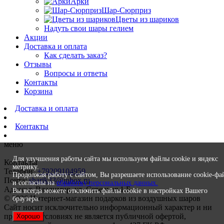
Арки
Шар-Сюрприз
Цветы из шариков
Надуть свои шары гелием
Акции
Доставка и оплата
Как сделать заказ?
Отзывы
Вопросы и ответы
Контакты
Корзина
Доставка и оплата
Контакты
меню
Для улучшения работы сайта мы используем файлы cookie и яндекс
Контакты
метрику.
Телефон:
+79209104959
Продолжая работу с сайтом, Вы разрешаете использование cookie-фа
Почта:
sharik33@inbox.ru
и согласны на
обработку персональных данных.
Адрес: г. Владимир, ул. Северная 1 Б
Вы всегда можете отключить файлы cookie в настройках Вашего
© 2026 Интернет-магазин подарков из воздушных шаров
браузера.
Сайт носит исключительно информационный характер и ни
при каких условиях не является публичной офертой,
Хорошо