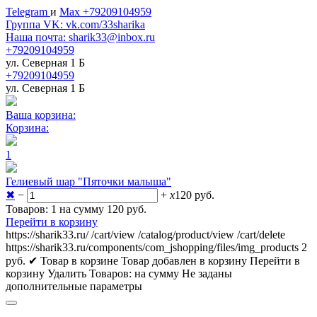
Telegram
и
Max +79209104959
Группа VK: vk.com/33sharika
Наша почта: sharik33@inbox.ru
+79209104959
ул. Северная 1 Б
+79209104959
ул. Северная 1 Б
Ваша корзина:
Корзина:
1
Гелиевый шар "Пяточки малыша"
✖
−
+
x
120
руб.
Товаров: 1 на сумму 120
руб.
Перейти в корзину
https://sharik33.ru/
/cart/view
/catalog/product/view
/cart/delete
https://sharik33.ru/components/com_jshopping/files/img_products
2
руб.
✔ Товар в корзине
Товар добавлен в корзину
Перейти в
корзину
Удалить
Товаров:
на сумму
Не заданы
дополнительные параметры