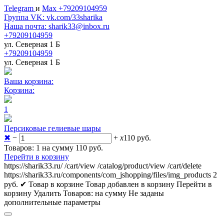
Telegram
и
Max +79209104959
Группа VK: vk.com/33sharika
Наша почта: sharik33@inbox.ru
+79209104959
ул. Северная 1 Б
+79209104959
ул. Северная 1 Б
Ваша корзина:
Корзина:
1
Персиковые гелиевые шары
✖
−
+
x
110
руб.
Товаров: 1 на сумму 110
руб.
Перейти в корзину
https://sharik33.ru/
/cart/view
/catalog/product/view
/cart/delete
https://sharik33.ru/components/com_jshopping/files/img_products
2
руб.
✔ Товар в корзине
Товар добавлен в корзину
Перейти в
корзину
Удалить
Товаров:
на сумму
Не заданы
дополнительные параметры