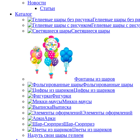
Новости
Статьи
Каталог
Гелиевые шары без р
Гелиевые шары с рис
Светящиеся шары
Фонтаны из шаров
Фольгированные шары
Цифры из шариков
Фигурки
Микки-маусы
Выписка
Элементы оформлений
Арки
Шар-Сюрприз
Цветы из шариков
Надуть свои шары гелием