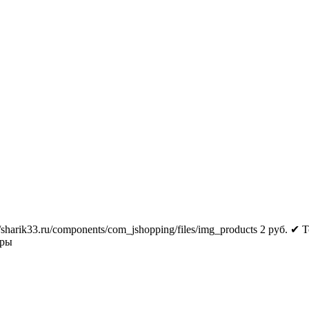
//sharik33.ru/components/com_jshopping/files/img_products
2
руб.
✔ Т
тры