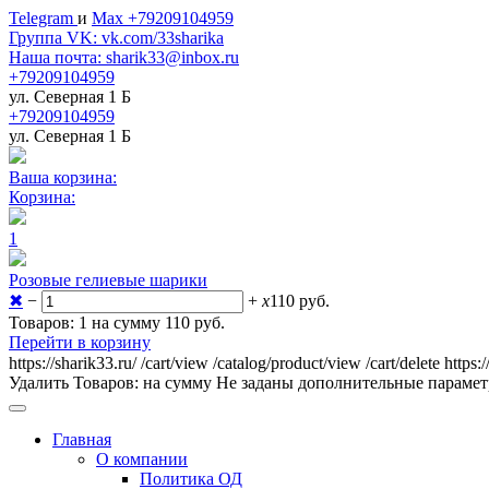
Telegram
и
Max +79209104959
Группа VK: vk.com/33sharika
Наша почта: sharik33@inbox.ru
+79209104959
ул. Северная 1 Б
+79209104959
ул. Северная 1 Б
Ваша корзина:
Корзина:
1
Розовые гелиевые шарики
✖
−
+
x
110
руб.
Товаров: 1 на сумму 110
руб.
Перейти в корзину
https://sharik33.ru/
/cart/view
/catalog/product/view
/cart/delete
https:
Удалить
Товаров:
на сумму
Не заданы дополнительные параме
Главная
О компании
Политика ОД